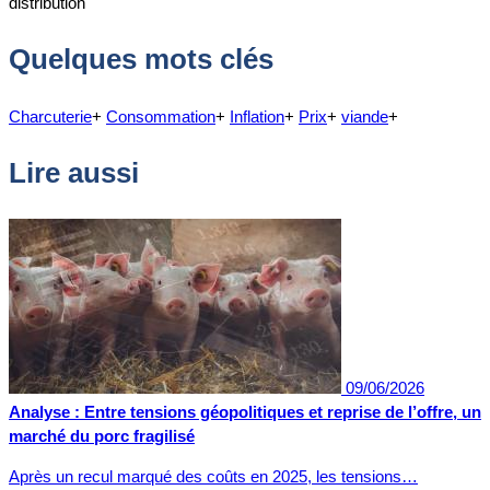
distribution
Quelques mots clés
Charcuterie
+
Consommation
+
Inflation
+
Prix
+
viande
+
Lire aussi
09/06/2026
Analyse : Entre tensions géopolitiques et reprise de l’offre, un
marché du porc fragilisé
Après un recul marqué des coûts en 2025, les tensions…