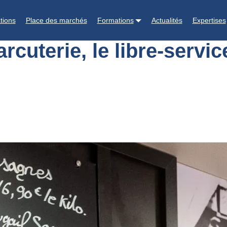
En charcuterie, le libre-service se replie également
tions
Place des marchés
Formations
Actualités
Expertises
uterie, le libre-servic