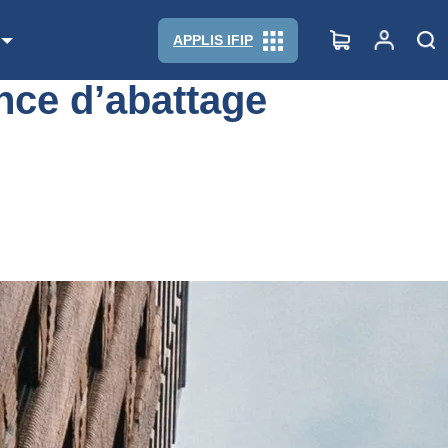
APPLIS IFIP
ence d’abattage