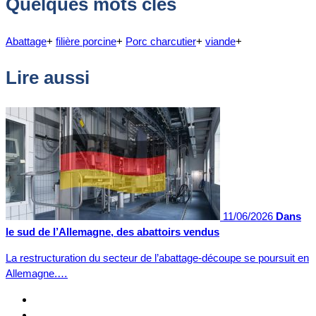
Quelques mots clés
Abattage
+
filière porcine
+
Porc charcutier
+
viande
+
Lire aussi
11/06/2026
Dans
le sud de l’Allemagne, des abattoirs vendus
La restructuration du secteur de l’abattage-découpe se poursuit en
Allemagne.…