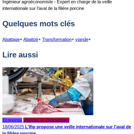
Ingénieur agroéconomiste - Expert en charge de la veille
internationale sur l’aval de la filière porcine
Quelques mots clés
Abattage
+
Abattoir
+
Transformation
+
viande
+
Lire aussi
Économie
Viandes et charcuteries
18/06/2025
L’Ifip propose une veille internationale sur l’aval de
la filière porcine