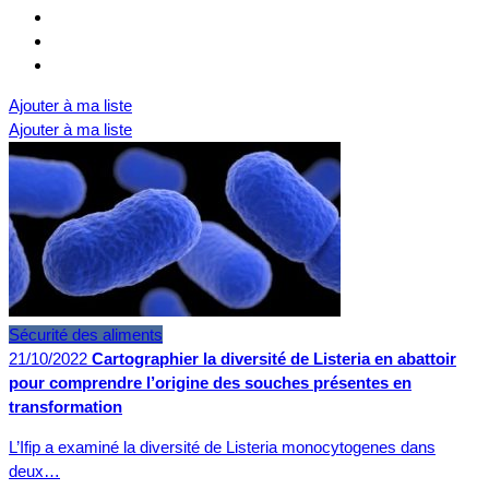
Ajouter à ma liste
Ajouter à ma liste
Sécurité des aliments
21/10/2022
Cartographier la diversité de Listeria en abattoir
pour comprendre l’origine des souches présentes en
transformation
L’Ifip a examiné la diversité de Listeria monocytogenes dans
deux…