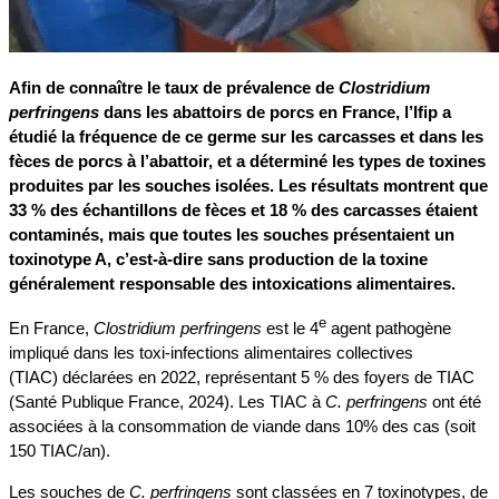
Afin de connaître le taux de prévalence de
Clostridium
perfringens
dans les abattoirs de porcs en France, l’Ifip a
étudié la fréquence de ce germe sur les carcasses et dans les
fèces de porcs à l’abattoir, et a déterminé les types de toxines
produites par les souches isolées. Les résultats montrent que
33 % des échantillons de fèces et 18 % des carcasses étaient
contaminés, mais que toutes les souches présentaient un
toxinotype A, c’est-à-dire sans production de la toxine
généralement responsable des intoxications alimentaires.
e
En France,
Clostridium perfringens
est le 4
agent pathogène
impliqué dans les toxi-infections alimentaires collectives
(TIAC) déclarées en 2022, représentant 5 % des foyers de TIAC
(Santé Publique France, 2024). Les TIAC à
C. perfringens
ont été
associées à la consommation de viande dans 10% des cas (soit
150 TIAC/an).
Les souches de
C. perfringens
sont classées en 7 toxinotypes, de