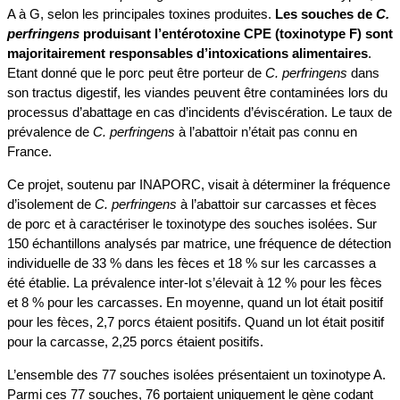
A à G, selon les principales toxines produites.
Les souches de
C.
perfringens
produisant l’entérotoxine CPE (toxinotype F) sont
majoritairement responsables d’intoxications alimentaires
.
Etant donné que le porc peut être porteur de
C. perfringens
dans
son tractus digestif, les viandes peuvent être contaminées lors du
processus d’abattage en cas d’incidents d’éviscération. Le taux de
prévalence de
C. perfringens
à l’abattoir n’était pas connu en
France.
Ce projet, soutenu par INAPORC, visait à déterminer la fréquence
d’isolement de
C. perfringens
à l’abattoir sur carcasses et fèces
de porc et à caractériser le toxinotype des souches isolées. Sur
150 échantillons analysés par matrice, une fréquence de détection
individuelle de 33 % dans les fèces et 18 % sur les carcasses a
été établie. La prévalence inter-lot s’élevait à 12 % pour les fèces
et 8 % pour les carcasses. En moyenne, quand un lot était positif
pour les fèces, 2,7 porcs étaient positifs. Quand un lot était positif
pour la carcasse, 2,25 porcs étaient positifs.
L’ensemble des 77 souches isolées présentaient un toxinotype A.
Parmi ces 77 souches, 76 portaient uniquement le gène codant