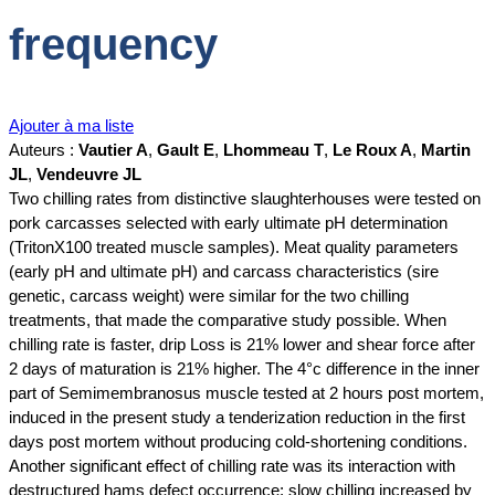
frequency
Ajouter à ma liste
Auteurs :
Vautier A
,
Gault E
,
Lhommeau T
,
Le Roux A
,
Martin
JL
,
Vendeuvre JL
Two chilling rates from distinctive slaughterhouses were tested on
pork carcasses selected with early ultimate pH determination
(TritonX100 treated muscle samples). Meat quality parameters
(early pH and ultimate pH) and carcass characteristics (sire
genetic, carcass weight) were similar for the two chilling
treatments, that made the comparative study possible. When
chilling rate is faster, drip Loss is 21% lower and shear force after
2 days of maturation is 21% higher. The 4°c difference in the inner
part of Semimembranosus muscle tested at 2 hours post mortem,
induced in the present study a tenderization reduction in the first
days post mortem without producing cold-shortening conditions.
Another significant effect of chilling rate was its interaction with
destructured hams defect occurrence: slow chilling increased by