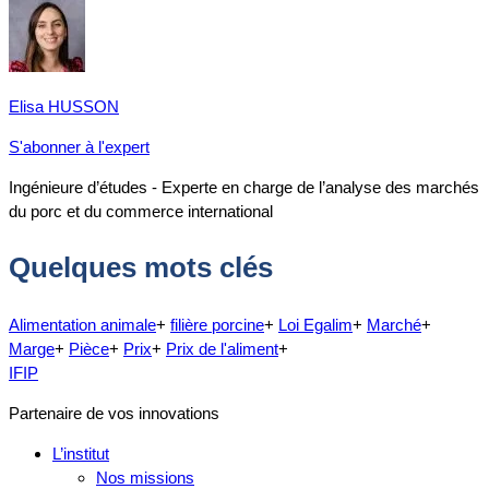
Elisa HUSSON
S'abonner à l'expert
Ingénieure d’études - Experte en charge de l’analyse des marchés
du porc et du commerce international
Quelques mots clés
Alimentation animale
+
filière porcine
+
Loi Egalim
+
Marché
+
Marge
+
Pièce
+
Prix
+
Prix de l'aliment
+
IFIP
Partenaire de vos innovations
L’institut
Nos missions