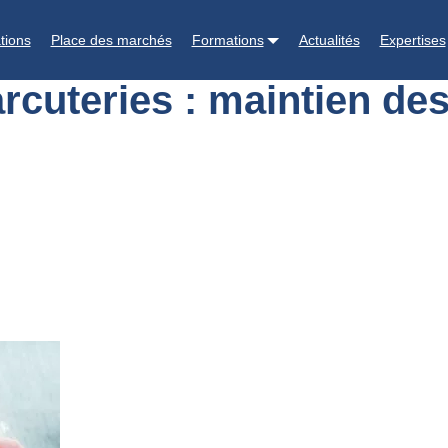
s des charcuteries : maintien des prix de détail à un niveau élevé
tions
Place des marchés
Formations
Actualités
Expertises
rcuteries : maintien des