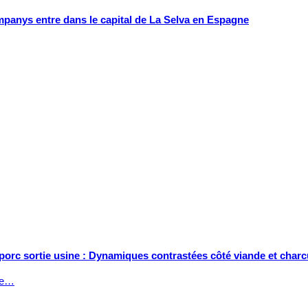
mpanys entre dans le capital de La Selva en Espagne
 porc sortie usine : Dynamiques contrastées côté viande et charc
tée…