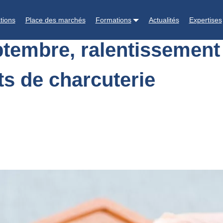
s : en septembre, ralentissement de la hausse des prix sortie usine de
tions
Place des marchés
Formations
Actualités
Expertises
eptembre, ralentissement
ts de charcuterie