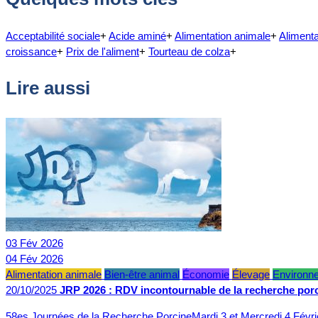
Acceptabilité sociale
+
Acide aminé
+
Alimentation animale
+
Alimenta
croissance
+
Prix de l'aliment
+
Tourteau de colza
+
Lire aussi
03
Fév
2026
04
Fév
2026
Alimentation animale
Bien-être animal
Économie
Élevage
Environn
20/10/2025
JRP 2026 : RDV incontournable de la recherche por
58es Journées de la Recherche PorcineMardi 3 et Mercredi 4 Févr