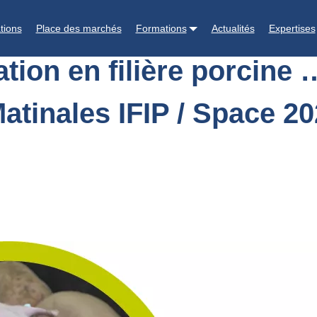
au maillon alimentation animale (Matinales IFIP / Space 2022)
tions
Place des marchés
Formations
Actualités
Expertises
tion en filière porcine 
atinales IFIP / Space 20