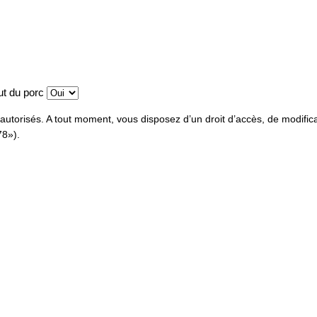
tut du porc
utorisés. A tout moment, vous disposez d’un droit d’accès, de modifica
78»).