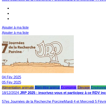
Ajouter à ma liste
Ajouter à ma liste
04
Fév
2025
05
Fév
2025
Alimentation animale
Bien-être animal
Économie
Élevage
Environn
18/12/2024
JRP 2025 : inscrivez-vous et participez à ce RDV in
57es Journées de la Recherche PorcineMardi 4 et Mercredi 5 Févr