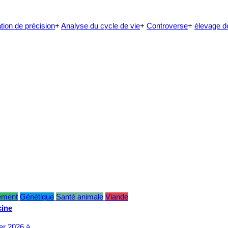
tion de précision
+
Analyse du cycle de vie
+
Controverse
+
élevage d
ement
Génétique
Santé animale
Viande
cine
ier 2026 à…