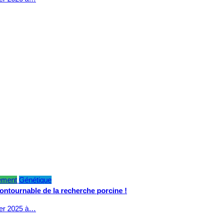
ement
Génétique
contournable de la recherche porcine !
ier 2025 à…