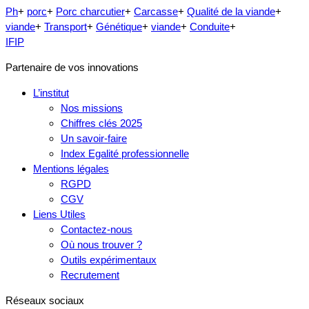
Ph
+
porc
+
Porc charcutier
+
Carcasse
+
Qualité de la viande
+
viande
+
Transport
+
Génétique
+
viande
+
Conduite
+
IFIP
Partenaire de vos innovations
L’institut
Nos missions
Chiffres clés 2025
Un savoir-faire
Index Egalité professionnelle
Mentions légales
RGPD
CGV
Liens Utiles
Contactez-nous
Où nous trouver ?
Outils expérimentaux
Recrutement
Réseaux sociaux