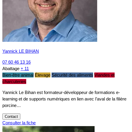
Yannick LE BIHAN
07 60 46 13 16
Abattage
+ 11
Bien-être animal
Élevage
Sécurité des aliments
Viandes et
charcuteries
Yannick Le Bihan est formateur-développeur de formations e-
learning et de supports numériques en lien avec l’aval de la filière
porcine…
Contact
Consulter la fiche