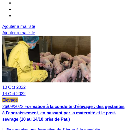
Ajouter à ma liste
Ajouter à ma liste
10
Oct
2022
14
Oct
2022
Élevage
26/09/2022
Formation à la conduite d’élevage : des gestantes
à l’engraissement, en passant par la maternité et le post-
sevrage (10 au 14/10 près de Pau)
L'Ifip organise une formation de 5 jours à la conduite…