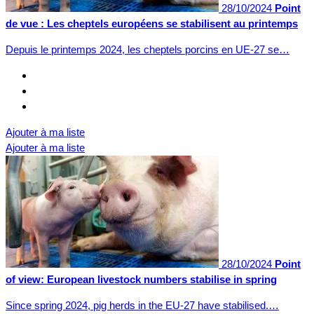
28/10/2024
Point
de vue : Les cheptels européens se stabilisent au printemps
Depuis le printemps 2024, les cheptels porcins en UE-27 se…
Ajouter à ma liste
Ajouter à ma liste
28/10/2024
Point
of view: European livestock numbers stabilise in spring
Since spring 2024, pig herds in the EU-27 have stabilised.…