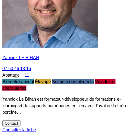
Yannick LE BIHAN
07 60 46 13 16
Abattage
+ 11
Bien-être animal
Élevage
Sécurité des aliments
Viandes et
charcuteries
Yannick Le Bihan est formateur-développeur de formations e-
learning et de supports numériques en lien avec l’aval de la filière
porcine…
Contact
Consulter la fiche