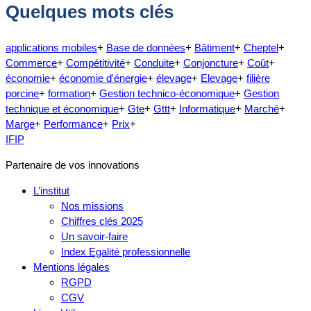
Quelques mots clés
applications mobiles
+
Base de données
+
Bâtiment
+
Cheptel
+
Commerce
+
Compétitivité
+
Conduite
+
Conjoncture
+
Coût
+
économie
+
économie d'énergie
+
élevage
+
Elevage
+
filière
porcine
+
formation
+
Gestion technico-économique
+
Gestion
technique et économique
+
Gte
+
Gttt
+
Informatique
+
Marché
+
Marge
+
Performance
+
Prix
+
IFIP
Partenaire de vos innovations
L’institut
Nos missions
Chiffres clés 2025
Un savoir-faire
Index Egalité professionnelle
Mentions légales
RGPD
CGV