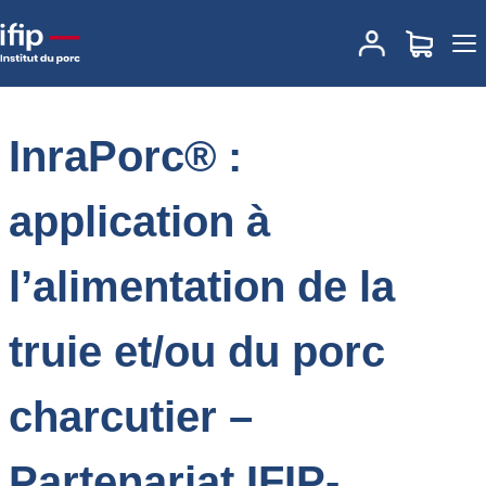
Accueil
Formations
Annuaire des formations
InraPorc® :
application à l’alimentation de la truie et/ou du porc charcutier –
Partenariat IFIP-INRAE-Institut Agro Rennes -Angers – 2026
InraPorc® :
application à
l’alimentation de la
truie et/ou du porc
charcutier –
Partenariat IFIP-