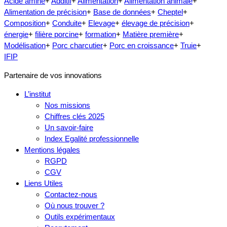
Acide aminé
+
Additif
+
Alimentation
+
Alimentation animale
+
Alimentation de précision
+
Base de données
+
Cheptel
+
Composition
+
Conduite
+
Elevage
+
élevage de précision
+
énergie
+
filière porcine
+
formation
+
Matière première
+
Modélisation
+
Porc charcutier
+
Porc en croissance
+
Truie
+
IFIP
Partenaire de vos innovations
L’institut
Nos missions
Chiffres clés 2025
Un savoir-faire
Index Egalité professionnelle
Mentions légales
RGPD
CGV
Liens Utiles
Contactez-nous
Où nous trouver ?
Outils expérimentaux