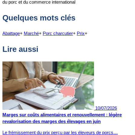
du porc et du commerce international
Quelques mots clés
Abattage
+
Marché
+
Porc charcutier
+
Prix
+
Lire aussi
10/07/2026
Marges sur coûts alimentaires et renouvellement : légère
revalorisation des marges des élevages en juin
Le frémissement du prix perçu par les éleveurs de porcs…