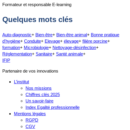
Formateur et responsable E-learning
Quelques mots clés
Auto-diagnostic
+
Bien-être
+
Bien-être animal
+
Bonne pratique
d'hygiène
+
Conduite
+
Elevage
+
élevage
+
filière porcine
+
formation
+
Microbiologie
+
Nettoyage-désinfection
+
Réglementation
+
Sanitaire
+
Santé animale
+
IFIP
Partenaire de vos innovations
L’institut
Nos missions
Chiffres clés 2025
Un savoir-faire
Index Egalité professionnelle
Mentions légales
RGPD
CGV