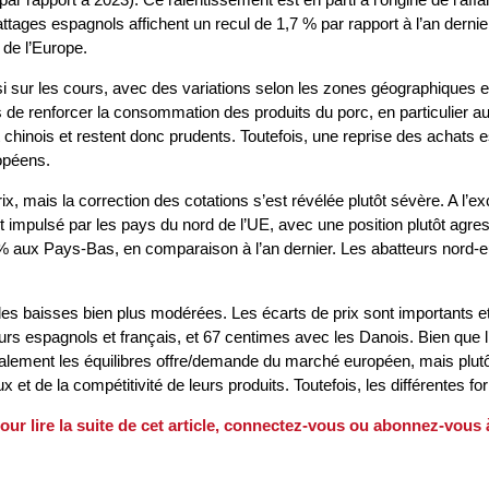
ttages espagnols affichent un recul de 1,7 % par rapport à l’an dernie
 de l’Europe.
ur les cours, avec des variations selon les zones géographiques et l’
is de renforcer la consommation des produits du porc, en particulier a
inois et restent donc prudents. Toutefois, une reprise des achats es
opéens.
x, mais la correction des cotations s’est révélée plutôt sévère. A l’ex
 impulsé par les pays du nord de l’UE, avec une position plutôt agre
aux Pays-Bas, en comparaison à l’an dernier. Les abatteurs nord-eur
c des baisses bien plus modérées. Les écarts de prix sont importants 
s espagnols et français, et 67 centimes avec les Danois. Bien que l’Es
totalement les équilibres offre/demande du marché européen, mais pl
 de la compétitivité de leurs produits. Toutefois, les différentes fo
our lire la suite de cet article, connectez-vous ou abonnez-vous