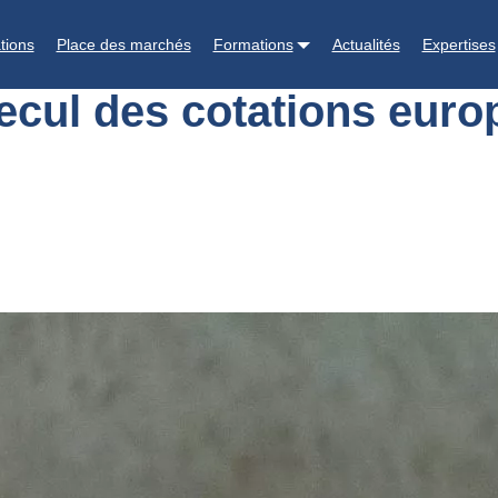
: Fort recul des cotations européennes cet été
tions
Place des marchés
Formations
Actualités
Expertises
recul des cotations euro