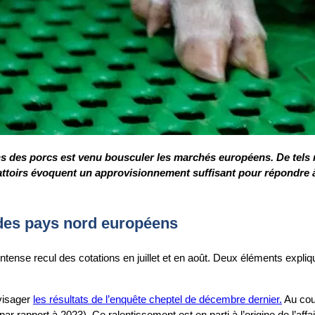
s des porcs est venu bousculer les marchés européens. De tels r
 abattoirs évoquent un approvisionnement suffisant pour répond
n des pays nord européens
tense recul des cotations en juillet et en août. Deux éléments expliqu
nvisager
les résultats de l’enquête cheptel de décembre dernier.
Au cou
 par rapport à 2023). Ce ralentissement est en parti à l’origine de l’a