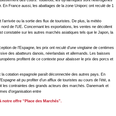
r. En France aussi, les abattages de la zone Uniporc ont reculé de 1
arrivée ou la sortie des flux de touristes. De plus, la météo
u nord de l’UE. Concernant les exportations, les ventes ne décollent
t constatée sur les autres marchés asiatiques tels que le Japon, la
ception de l’Espagne, les prix ont reculé d’une vingtaine de centimes
ssive des abatteurs danois, néerlandais et allemands. Les baisses
opéens profitent de ce contexte pour abaisser le prix des porcs et
et la cotation espagnole paraît déconnectée des autres pays. En
pagne ait pu profiter d’un afflux de touristes au cours de l’été, a
utôt les contraintes des grands acteurs des marchés. Danemark et
rmes d’organisation entre
 à notre offre “Place des Marchés”.