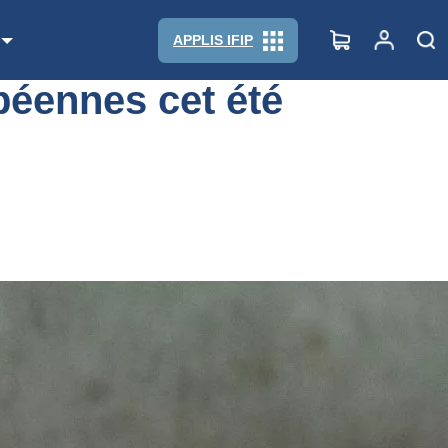
APPLIS IFIP
péennes cet été