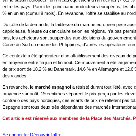
entre les pays. Parmi les principaux producteurs européens, les aba
% en un an (cumul 8 mois). En revanche, l’offre se stabilise au nord
Du côté de la demande, la faiblesse du marché européen pèse aussi s
capricieuse, frileuse ou caniculaire selon les régions, n’a pas perm
pas, les acheteurs sont suspendus aux décisions du gouvernement ch
Corée du Sud ou encore les Philippines, d’après les opérateurs eur
Ce contexte a été générateur d’un affaiblissement des niveaux de pri
en moyenne entre fin juin et fin août. Ce mouvement a été largement
de prix sont de 18,2 % au Danemark, 14,6 % en Allemagne et 12,6 % 
des viandes.
En revanche, le
marché espagnol
a résisté durant tout l’été, ave
moyenne sur août, 19 centimes séparent le prix perçu par les éleveur
contrario des pays nordiques, ces écarts de prix ne reflètent pas 
Espagne sont tous deux très dépendants des marchés internationaux et
Cet article est réservé aux membres de la Place des Marchés. P
Se connecter
Découvrir l'offre