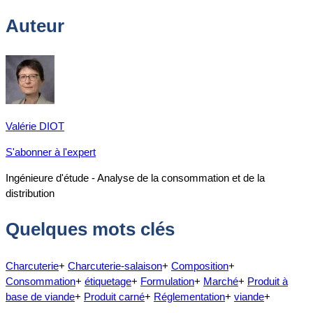
Auteur
Valérie DIOT
S'abonner à l'expert
Ingénieure d'étude - Analyse de la consommation et de la
distribution
Quelques mots clés
Charcuterie
+
Charcuterie-salaison
+
Composition
+
Consommation
+
étiquetage
+
Formulation
+
Marché
+
Produit à
base de viande
+
Produit carné
+
Réglementation
+
viande
+