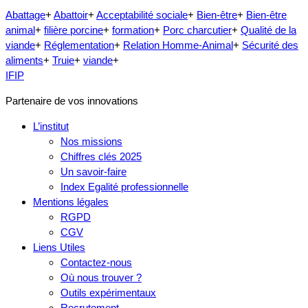
Abattage
+
Abattoir
+
Acceptabilité sociale
+
Bien-être
+
Bien-être
animal
+
filière porcine
+
formation
+
Porc charcutier
+
Qualité de la
viande
+
Réglementation
+
Relation Homme-Animal
+
Sécurité des
aliments
+
Truie
+
viande
+
IFIP
Partenaire de vos innovations
L’institut
Nos missions
Chiffres clés 2025
Un savoir-faire
Index Egalité professionnelle
Mentions légales
RGPD
CGV
Liens Utiles
Contactez-nous
Où nous trouver ?
Outils expérimentaux
Recrutement