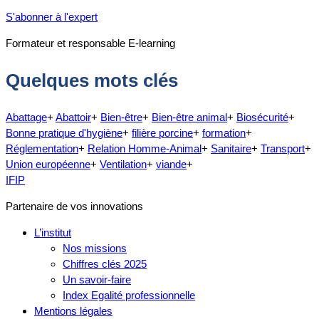
S'abonner à l'expert
Formateur et responsable E-learning
Quelques mots clés
Abattage
+
Abattoir
+
Bien-être
+
Bien-être animal
+
Biosécurité
+
Bonne pratique d'hygiène
+
filière porcine
+
formation
+
Réglementation
+
Relation Homme-Animal
+
Sanitaire
+
Transport
+
Union européenne
+
Ventilation
+
viande
+
IFIP
Partenaire de vos innovations
L’institut
Nos missions
Chiffres clés 2025
Un savoir-faire
Index Egalité professionnelle
Mentions légales