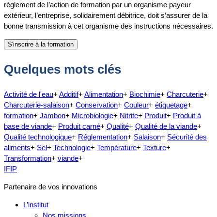
règlement de l’action de formation par un organisme payeur
extérieur, l’entreprise, solidairement débitrice, doit s’assurer de la
bonne transmission à cet organisme des instructions nécessaires.
Quelques mots clés
Activité de l'eau
+
Additif
+
Alimentation
+
Biochimie
+
Charcuterie
+
Charcuterie-salaison
+
Conservation
+
Couleur
+
étiquetage
+
formation
+
Jambon
+
Microbiologie
+
Nitrite
+
Produit
+
Produit à
base de viande
+
Produit carné
+
Qualité
+
Qualité de la viande
+
Qualité technologique
+
Réglementation
+
Salaison
+
Sécurité des
aliments
+
Sel
+
Technologie
+
Température
+
Texture
+
Transformation
+
viande
+
IFIP
Partenaire de vos innovations
L’institut
Nos missions