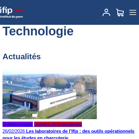
Accueil
Technologie
Technologie
Actualités
Transformation
Viandes et charcuteries
26/02/2026
Les laboratoires de l’Ifip : des outils opérationnels
pour les études en charcuterie